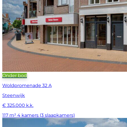
Onder bod
Woldpromenade 32 A
Steenwijk
€ 325.000 k.k.
117 m²
4 kamers (3 slaapkamers)