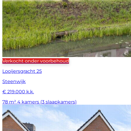
Verkocht onder voorbehoud
Looijersgracht 25
Steenwijk
€ 219.000 k.k.
78 m²
4 kamers (3 slaapkamers)