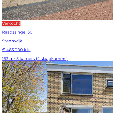
Verkocht
Raadssingel 30
Steenwijk
€ 485.000 k.k.
163 m²
5 kamers (4 slaapkamers)