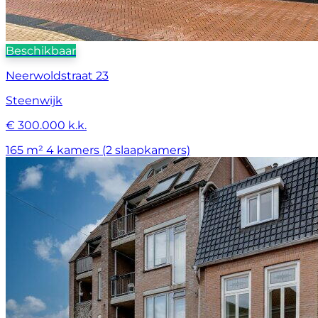
Beschikbaar
Neerwoldstraat 23
Steenwijk
€ 300.000 k.k.
165 m²
4 kamers (2 slaapkamers)