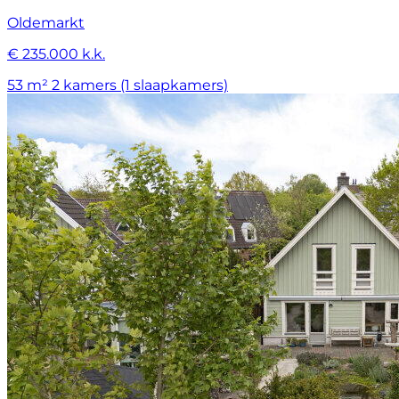
Oldemarkt
€ 235.000 k.k.
53 m²
2 kamers (1 slaapkamers)