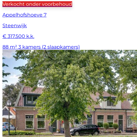
Verkocht onder voorbehoud
Appelhofshoeve 7
Steenwijk
€ 317.500 k.k.
88 m²
3 kamers (2 slaapkamers)