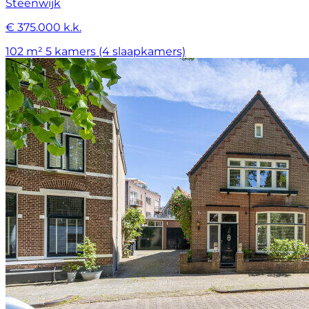
Steenwijk
€ 375.000 k.k.
102 m²
5 kamers (4 slaapkamers)