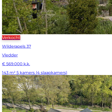
Verkocht
Wilderapels 37
Vledder
€ 569.000 k.k.
143 m²
5 kamers (4 slaapkamers)