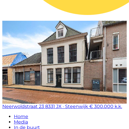
Neerwoldstraat 23
8331 JX · Steenwijk
€ 300.000 k.k.
Home
Media
In de buurt