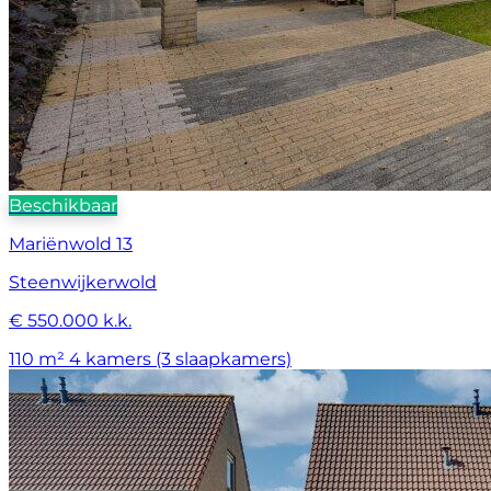
Beschikbaar
Mariënwold 13
Steenwijkerwold
€ 550.000 k.k.
110 m²
4 kamers (3 slaapkamers)