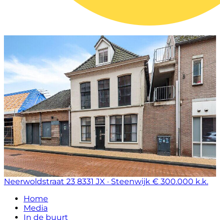
Neerwoldstraat 23
8331 JX · Steenwijk
€ 300.000 k.k.
Home
Media
In de buurt