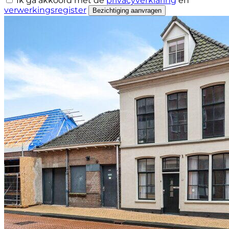
Ik ga akkoord met de
privacyverklaring
en
verwerkingsregister
Bezichtiging aanvragen