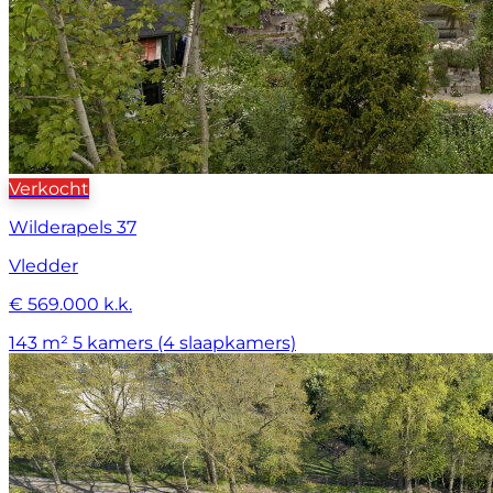
Verkocht
Wilderapels 37
Vledder
€ 569.000 k.k.
143 m²
5 kamers (4 slaapkamers)