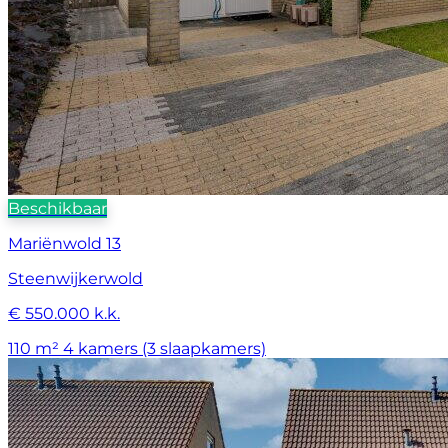
Beschikbaar
Mariënwold 13
Steenwijkerwold
€ 550.000 k.k.
110 m²
4 kamers (3 slaapkamers)