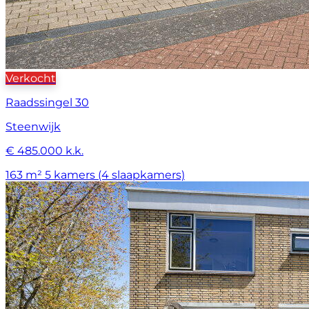
Verkocht
Raadssingel 30
Steenwijk
€ 485.000 k.k.
163 m²
5 kamers (4 slaapkamers)