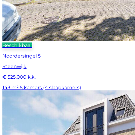
Beschikbaar
Noordersingel 5
Steenwijk
€ 525.000 k.k.
143 m²
5 kamers (4 slaapkamers)