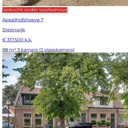
Verkocht onder voorbehoud
Appelhofshoeve 7
Steenwijk
€ 317.500 k.k.
88 m²
3 kamers (2 slaapkamers)