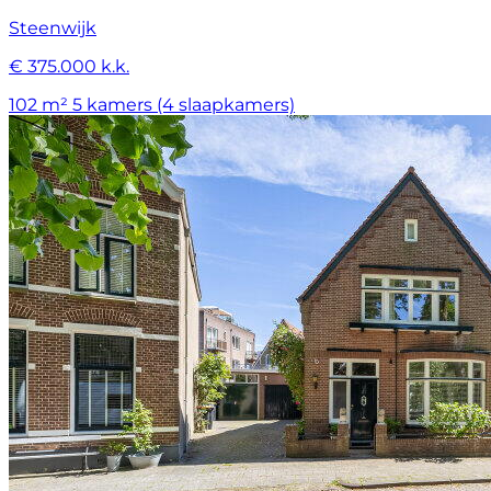
Steenwijk
€ 375.000 k.k.
102 m²
5 kamers (4 slaapkamers)