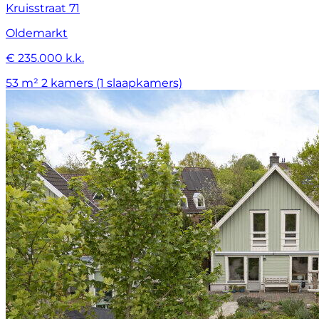
Kruisstraat 71
Oldemarkt
€ 235.000 k.k.
53 m²
2 kamers (1 slaapkamers)