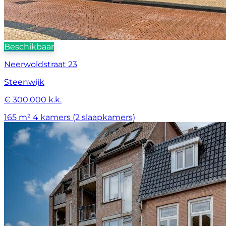
Beschikbaar
Neerwoldstraat 23
Steenwijk
€ 300.000 k.k.
165 m²
4 kamers (2 slaapkamers)