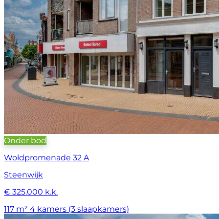
Onder bod
Woldpromenade 32 A
Steenwijk
€ 325.000 k.k.
117 m²
4 kamers (3 slaapkamers)