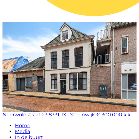
Neerwoldstraat 23
8331 JX · Steenwijk
€ 300.000 k.k.
Home
Media
In de buurt