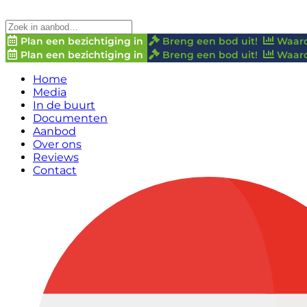
Plan een bezichtiging in
Breng een bod uit!
Waard
Plan een bezichtiging in
Breng een bod uit!
Waard
Home
Media
In de buurt
Documenten
Aanbod
Over ons
Reviews
Contact