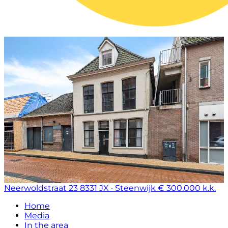
Neerwoldstraat 23
8331 JX · Steenwijk
€ 300.000 k.k.
Home
Media
In the area