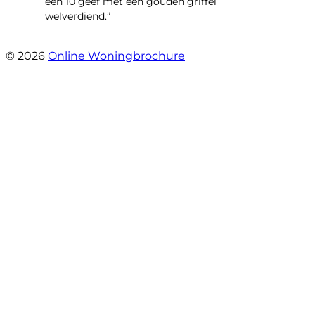
een 10 geef met een gouden griffel
welverdiend.”
- Prinses Beatrixstraat 7
© 2026
Online Woningbrochure