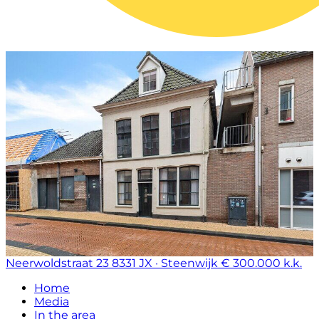
Neerwoldstraat 23
8331 JX · Steenwijk
€ 300.000 k.k.
Home
Media
In the area